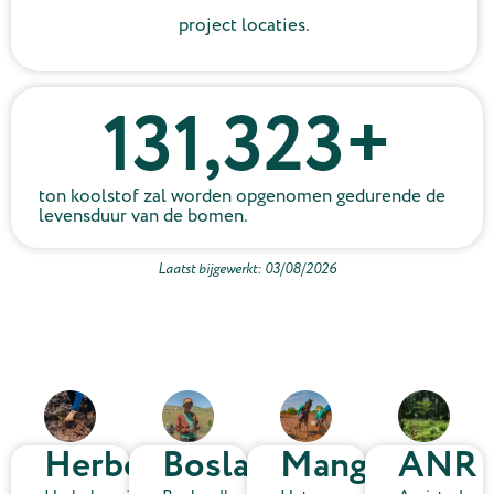
project locaties.
131,323
+
ton koolstof zal worden opgenomen gedurende de
levensduur van de bomen.
Laatst bijgewerkt: 03/08/2026
Herbebossing
Boslandbouw
Mangroven
ANR