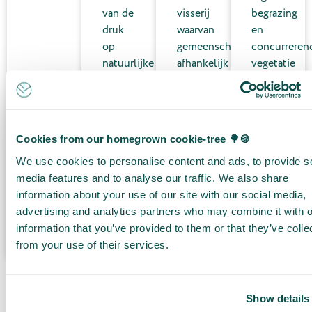
van de
visserij
begrazing
druk
waarvan
en
op
gemeenschappen
concurreren
natuurlijke
afhankelijk
vegetatie
bossen.
zijn.
te
India, Peru,
Madagaskar
beheren.
Argentinië,
België,
Tanzania,
Nederland,
Madagaskar
Frankrijk,
Cookies from our homegrown cookie-tree 🌳🍪
en D.R.
Duitsland,
Congo
We use cookies to personalise content and ads, to provide s
Italië,
Spanje,
media features and to analyse our traffic. We also share
Portugal,
information about your use of our site with our social media,
het
advertising and analytics partners who may combine it with o
Verenigd
Koninkrijk
information that you’ve provided to them or that they’ve colle
& Ierland
from your use of their services.
Show details