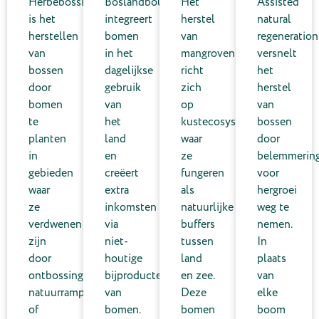
Herbebossing
Boslandbouw
Het
Assisted
is het
integreert
herstel
natural
herstellen
bomen
van
regeneration
van
in het
mangroven
versnelt
bossen
dagelijkse
richt
het
door
gebruik
zich
herstel
bomen
van
op
van
te
het
kustecosystemen,
bossen
planten
land
waar
door
in
en
ze
belemmerin
gebieden
creëert
fungeren
voor
waar
extra
als
hergroei
ze
inkomsten
natuurlijke
weg te
verdwenen
via
buffers
nemen.
zijn
niet-
tussen
In
door
houtige
land
plaats
ontbossing,
bijproducten
en zee.
van
natuurrampen
van
Deze
elke
of
bomen.
bomen
boom