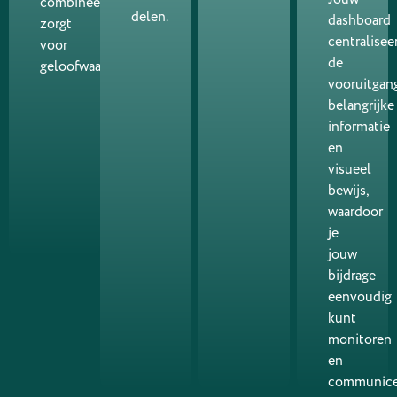
combineert,
delen.
dashboard
zorgt
centralisee
voor
de
geloofwaardigheid.
vooruitgang
belangrijke
informatie
en
visueel
bewijs,
waardoor
je
jouw
bijdrage
eenvoudig
kunt
monitoren
en
communice