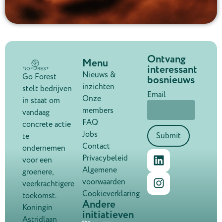
Ontvang
Menu
interessant
Nieuws &
Go Forest
bosnieuws
inzichten
stelt bedrijven
Email
Onze
in staat om
members
vandaag
FAQ
concrete actie
Jobs
Submit
te
Contact
ondernemen
Privacybeleid
voor een
Algemene
groenere,
voorwaarden
veerkrachtigere
Cookieverklaring
toekomst.
Andere
Koningin
initiatieven
Astridlaan