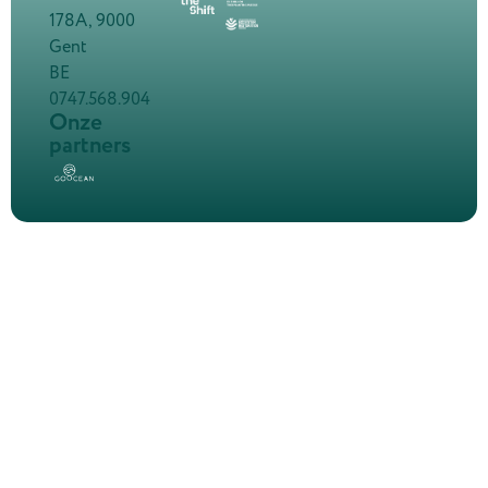
178A, 9000
Gent
BE
0747.568.904
Onze
partners