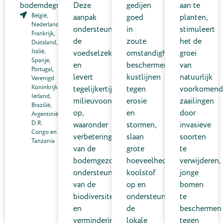
bodemdegradatie.
Deze
gedijen
aan te
België,
aanpak
goed
planten,
Nederland,
ondersteunt
in
stimuleert
Frankrijk,
de
zoute
het de
Duitsland,
Italië,
voedselzekerheid
omstandigheden,
groei
Spanje,
en
beschermen
van
Portugal,
levert
kustlijnen
natuurlijk
Verenigd
Koninkrijk,
tegelijkertijd
tegen
voorkomend
Ierland,
milieuvoordelen
erosie
zaailingen
Brazilië,
op,
en
door
Argentinië,
D.R.
waaronder
stormen,
invasieve
Congo en
verbetering
slaan
soorten
Tanzania
van de
grote
te
bodemgezondheid,
hoeveelheden
verwijderen,
ondersteuning
koolstof
jonge
van de
op en
bomen
biodiversiteit
ondersteunen
te
en
de
beschermen
vermindering
lokale
tegen