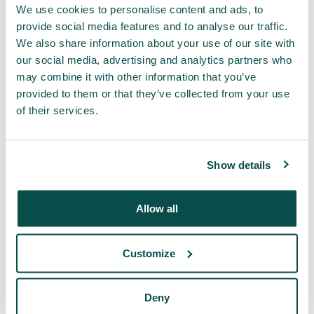
financiële steun ook wel handig zijn. Hiervoor
We use cookies to personalise content and ads, to
overliepen we al enkele instapvoorwaarden, hier zetten
provide social media features and to analyse our traffic.
we ze nog eens allemaal op een rijtje:
We also share information about your use of our site with
De oppervlakte moet minimaal 0,50 ha bedragen
our social media, advertising and analytics partners who
om in aanmerking te komen voor subsidie.
may combine it with other information that you’ve
De oppervlakte wordt bepaald via intekening, zelf
provided to them or that they’ve collected from your use
kan je dit ook nagaan door gebruik te maken van
of their services.
Google Maps of
Geopunt
.
Het terrein mag enkel herbebost worden met
inheemse soorten.
Show details
Alle soorten moeten standplaatsgeschikt zijn.
Niet elke boom groeit even goed op elke plaats of
Allow all
bodem. Het is daarom belangrijk om de juiste
soorten te kiezen om zo tot een waardevoller bos
te komen.
Customize
Tot 1ha moeten er minimaal 2 verschillende
soorten staan, vanaf 1 ha mintens 3.
Wil je graag al ongeveer weten hoeveel subsidie je kan
Deny
krijgen voor jouw stuk grond? Maak dan gebruik van