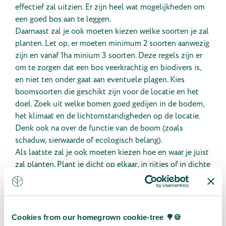
effectief zal uitzien. Er zijn heel wat mogelijkheden om
een goed bos aan te leggen.
Daarnaast zal je ook moeten kiezen welke soorten je zal
planten. Let op, er moeten minimum 2 soorten aanwezig
zijn en vanaf 1ha minium 3 soorten. Deze regels zijn er
om te zorgen dat een bos veerkrachtig en biodivers is,
en niet ten onder gaat aan eventuele plagen. Kies
boomsoorten die geschikt zijn voor de locatie en het
doel. Zoek uit welke bomen goed gedijen in de bodem,
het klimaat en de lichtomstandigheden op de locatie.
Denk ook na over de functie van de boom (zoals
schaduw, sierwaarde of ecologisch belang).
Als laatste zal je ook moeten kiezen hoe en waar je juist
zal planten. Plant je dicht op elkaar, in rijtjes of in dichte
groepjes. Het is allemaal mogelijk.
Stap 4: Subsidies
Eerder in dit artikel overliepen we al de grond,
Cookies from our homegrown cookie-tree 🌳🍪
vergunningen en het beplantingsplan. Nu kan een stukje