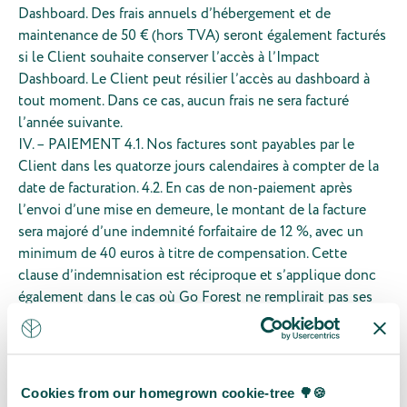
Dashboard. Des frais annuels d’hébergement et de
maintenance de 50 € (hors TVA) seront également facturés
si le Client souhaite conserver l’accès à l’Impact
Dashboard. Le Client peut résilier l’accès au dashboard à
tout moment. Dans ce cas, aucun frais ne sera facturé
l’année suivante.
IV. – PAIEMENT 4.1. Nos factures sont payables par le
Client dans les quatorze jours calendaires à compter de la
date de facturation. 4.2. En cas de non-paiement après
l’envoi d’une mise en demeure, le montant de la facture
sera majoré d’une indemnité forfaitaire de 12 %, avec un
minimum de 40 euros à titre de compensation. Cette
clause d’indemnisation est réciproque et s’applique donc
également dans le cas où Go Forest ne remplirait pas ses
obligations après une mise en demeure du Client. En outre,
de plein droit et sans qu’aucune mise en demeure ne soit
nécessaire, des intérêts de retard sont dus à un taux égal au
taux d’intérêt déterminé conformément à la loi belge du 2
Cookies from our homegrown cookie-tree 🌳🍪
août 2002 relative à la lutte contre le retard de paiement